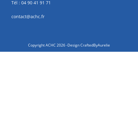
Tél : 04 90 41 91 71
contact@achc.fr
Copyright ACHC 2026 -Design
CraftedByAurelie