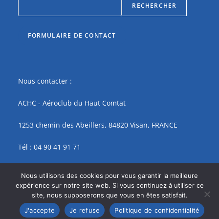
RECHERCHER
FORMULAIRE DE CONTACT
Nous contacter :
ACHC - Aéroclub du Haut Comtat
1253 chemin des Abeillers, 84820 Visan, FRANCE
Tél : 04 90 41 91 71
contact@achc.fr
Nous utilisons des cookies pour vous garantir la meilleure
expérience sur notre site web. Si vous continuez à utiliser ce
site, nous supposerons que vous en êtes satisfait.
J'accepte
Je refuse
Politique de confidentialité
Copyright ACHC 2026 -Design
CraftedByAurelie