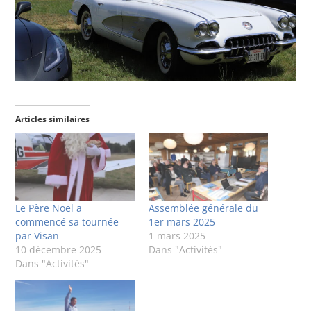
Articles similaires
Le Père Noël a
Assemblée générale du
commencé sa tournée
1er mars 2025
par Visan
1 mars 2025
10 décembre 2025
Dans "Activités"
Dans "Activités"