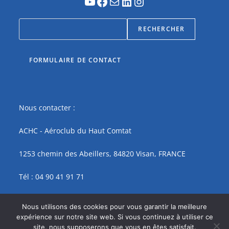
RECHERCHER
FORMULAIRE DE CONTACT
Nous contacter :
ACHC - Aéroclub du Haut Comtat
1253 chemin des Abeillers, 84820 Visan, FRANCE
Tél : 04 90 41 91 71
contact@achc.fr
Nous utilisons des cookies pour vous garantir la meilleure
expérience sur notre site web. Si vous continuez à utiliser ce
site, nous supposerons que vous en êtes satisfait.