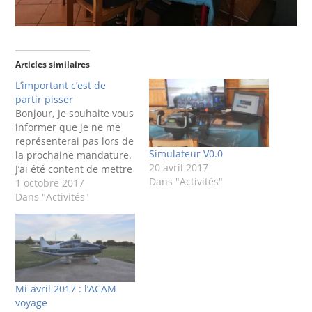
Articles similaires
L’important c’est de
partir pisser
Bonjour, Je souhaite vous
informer que je ne me
représenterai pas lors de
Simulateur V0.0
la prochaine mandature.
20 avril 2017
J’ai été content de mettre
Dans "Activités"
en place de nombreux
1 octobre 2017
outils de gestion et
Dans "Activités"
d’apporter au club une
certaine rigueur de
gestion qui me tient à
cœur. J’ai fait partie de
l’équipe motivée pour
redynamiser…
Mi-avril 2017 : l’ACAM
voyage