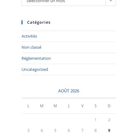
Sélectionner un mois
Catégories
Activités
Non classé
Réglementation
Uncategorized
AOÛT 2026
L
M
M
J
V
S
D
1
2
3
4
5
6
7
8
9