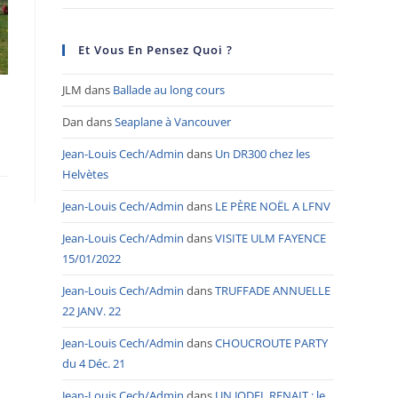
Et Vous En Pensez Quoi ?
JLM
dans
Ballade au long cours
Dan
dans
Seaplane à Vancouver
Jean-Louis Cech/Admin
dans
Un DR300 chez les
Helvètes
Jean-Louis Cech/Admin
dans
LE PÈRE NOËL A LFNV
Jean-Louis Cech/Admin
dans
VISITE ULM FAYENCE
15/01/2022
Jean-Louis Cech/Admin
dans
TRUFFADE ANNUELLE
22 JANV. 22
Jean-Louis Cech/Admin
dans
CHOUCROUTE PARTY
du 4 Déc. 21
Jean-Louis Cech/Admin
dans
UN JODEL RENAIT : le