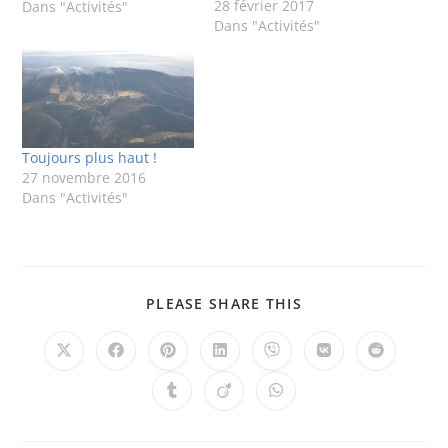
28 février 2017
jamais été plus heureux
Dans "Activités"
Dans "Activités"
que, lorsque qu’après
avoir compris les
mécanismes d’un
système, je corrigeais la
panne et pouvais profiter
du bonheur de voir
l'ensemble fonctionner à
Toujours plus haut !
nouveau. C’est…
27 novembre 2016
Dans "Activités"
PLEASE SHARE THIS