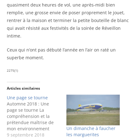
quasiment deux heures de vol, une après-midi bien
remplie, une grosse envie de poser proprement le jouet,
rentrer à la maison et terminer la petite bouteille de blanc
qui avait résisté aux festivités de la soirée de Réveillon
intime.
Ceux qui n’ont pas débuté l’année en l’air on raté un
superbe moment.
2275(1)
Articles similaires
Une page se tourne
Automne 2018 : Une
page se tourne La
compréhension et la
prétendue maîtrise de
Un dimanche à faucher
mon environnement
les marguerites
aura piloté ma vie. Je n’ai
9 septembre 2018